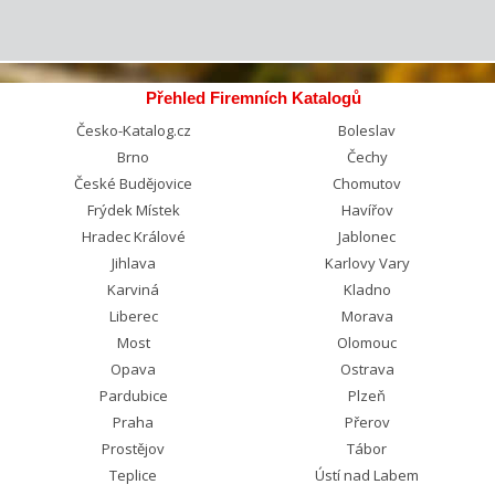
Přehled Firemních Katalogů
Česko-Katalog.cz
Boleslav
Brno
Čechy
České Budějovice
Chomutov
Frýdek Místek
Havířov
Hradec Králové
Jablonec
Jihlava
Karlovy Vary
Karviná
Kladno
Liberec
Morava
Most
Olomouc
Opava
Ostrava
Pardubice
Plzeň
Praha
Přerov
Prostějov
Tábor
Teplice
Ústí nad Labem