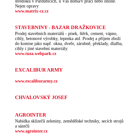
středisku v Pardubicích, u Vás doma/v práci nebo online.
Nejen opravy
www.matrix-cz.cz
STAVEBNINY - BAZAR DRAŽKOVICE
Prodej stavebních materiálů - písek, štěrk, cement, vápno,
cihly, betonové výrobky, lepenka atd. Prodej a příjem zboží
do komise jako např. okna, dveře, zárubně, překlady, dlažba,
cihly i jiné stavební materiály.
www.tuza.webpark.cz
EXCALIBUR ARMY
www.excaliburarmy.cz
CHVALOVSKÝ JOSEF
AGROINTER
Nabídka sklízečů zeleniny, zemědělské techniky, secích strojů
a sázečů
www.agrointer.cz