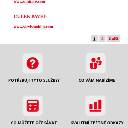
www.sanitace.com
CULEK PAVEL
www.servismobilu.com
1
2
Další
POTŘEBUJI TYTO SLUŽBY?
CO VÁM NABÍZÍME
CO MŮŽETE OČEKÁVAT
KVALITNÍ ZPĚTNÉ ODKAZY