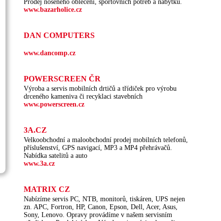
Prodej nošeného oblečení, sportovních potřeb a nábytku.
www.bazarholice.cz
DAN COMPUTERS
www.dancomp.cz
POWERSCREEN ČR
Výroba a servis mobilních drtičů a třídiček pro výrobu
drceného kameniva či recyklaci stavebních
www.powerscreen.cz
3A.CZ
Velkoobchodní a maloobchodní prodej mobilních telefonů,
příslušenství, GPS navigací, MP3 a MP4 přehrávačů.
Nabídka satelitů a auto
www.3a.cz
MATRIX CZ
Nabízíme servis PC, NTB, monitorů, tiskáren, UPS nejen
zn. APC, Fortron, HP, Canon, Epson, Dell, Acer, Asus,
Sony, Lenovo. Opravy provádíme v našem servisním