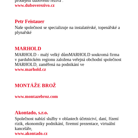
prodejem dubového řeziva .
www.duboverezivo.cz
Petr Feistauer
Naše společnost se specializuje na instalatérské, topenářské a
plynařské
MARHOLD
MARHOLD - malý velký důmMARHOLD soukromá firma
v pardubickém regionu založena veřejná obchodní společnost
MARHOLD, zaměřená na podnikání ve
www.marhold.cz
MONTÁŽE BROŽ
www.montazebroz.com
Akontado, s.r.o.
Společnost nabízí služby v oblastech účetnictví, daní, řízení
rizik, ekonomiky podnikání, firemní prezentace, virtuální
kanceláře,
www.akontado.cz