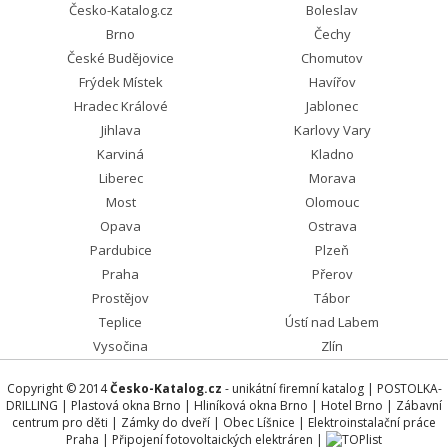
Česko-Katalog.cz
Boleslav
Brno
Čechy
České Budějovice
Chomutov
Frýdek Místek
Havířov
Hradec Králové
Jablonec
Jihlava
Karlovy Vary
Karviná
Kladno
Liberec
Morava
Most
Olomouc
Opava
Ostrava
Pardubice
Plzeň
Praha
Přerov
Prostějov
Tábor
Teplice
Ústí nad Labem
Vysočina
Zlín
Copyright © 2014
Česko-Katalog.cz
- unikátní firemní katalog |
POSTOLKA-
DRILLING
|
Plastová okna Brno
|
Hliníková okna Brno
|
Hotel Brno
|
Zábavní
centrum pro děti
|
Zámky do dveří
|
Obec Líšnice
|
Elektroinstalační práce
Praha
|
Připojení fotovoltaických elektráren
|