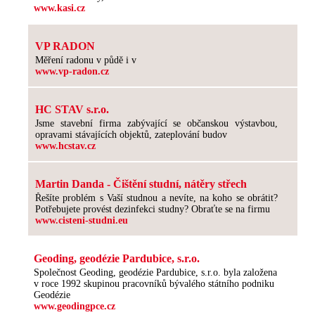
www.kasi.cz
VP RADON
Měření radonu v půdě i v
www.vp-radon.cz
HC STAV s.r.o.
Jsme stavební firma zabývající se občanskou výstavbou,
opravami stávajících objektů, zateplování budov
www.hcstav.cz
Martin Danda - Čištění studní, nátěry střech
Řešíte problém s Vaší studnou a nevíte, na koho se obrátit?
Potřebujete provést dezinfekci studny? Obraťte se na firmu
www.cisteni-studni.eu
Geoding, geodézie Pardubice, s.r.o.
Společnost Geoding, geodézie Pardubice, s.r.o. byla založena
v roce 1992 skupinou pracovníků bývalého státního podniku
Geodézie
www.geodingpce.cz