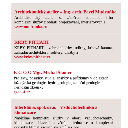
Architektonický atelier – Ing. arch. Pavel Mudruňka
Architektonický atelier se záměrem nabídnout trhu
komplexní služby z oblasti projektování, interiérových a
www.mudrunka.eu
KRBY PITHART
KRBY PITHART - zahradní krby, udírny, krbová kamna,
zahradní architektura, solitery, dlažby a
www.krby-pithart.cz
E-G-O-O Mgr. Michal Štainer
Projekty, posudky, studie, analýzy a průzkumy v oblastech
inženýrská geologie, hydrogeologie, sanační geologie.
Těsnostní zkoušky
egoo.sf.cz
Interklima, spol. s r.o. - Vzduchotechnika a
klimatizace
Nabízíme kompletní služby v oboru vzduchotechniky,
klimatizace, chlazení a větrání. Jedná se o komplexní
dodávky klimatizačních systémů jak pro